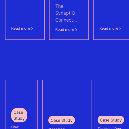
for VIPROSA
Connect Days
tender with
and
The
2022
the IFC.
mitigated
SynaptiQ
technical,
Connect
operational
Days is the
Read more
Read more
Read more
and
yearly event
contractual
organised
risks to
by and for
ensure the
the
Tihange
SynaptiQ
project’s
community.
bankability.
This year,
we were
more than
70 at the
event in
Brussels and
Case
it was again
Study
Case Study
Case Study
a successful
How
Technical Due
Managing