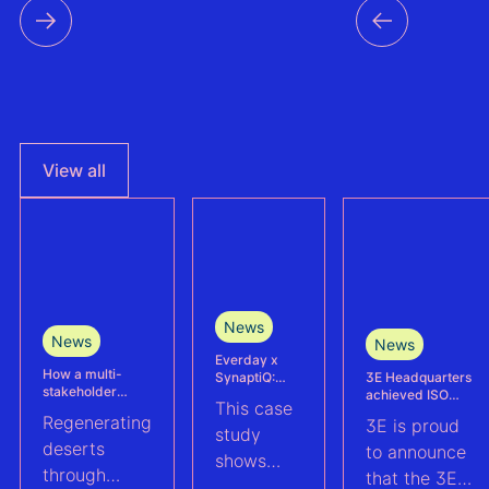
View all
News
News
News
Everday x
How a multi-
3E Headquarters
SynaptiQ:
stakeholder
achieved ISO
improving
This case
partnership is
17025
alarms
Regenerating
3E is proud
advancing
accreditation –
management
study
Agrivoltaics in
deserts
reinforcing
efficiency for
to announce
shows
Egypt
accuracy and
their Solar &
through
that the 3E
reliability in wind
BESS
how