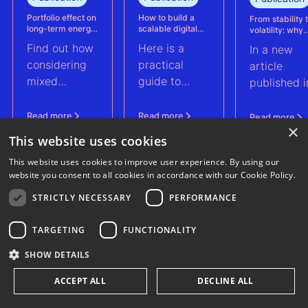
Kabeljauwbeek
hybrid wind-
Portfolio effect on
How to build a
From stability 
long-term energy
scalable digital
volatility: why
solar asset.
yield assessments
infrastructure and
asset perform
Find out how
Here is a
In a new
data strategy for
management m
renewable energy
evolve | PV Te
considering
practical
article
operations
ft. Anouk Hut (
mixed
guide to
published i
renewable
scaling
PV Tech,
energy
renewable
Anouk Hut,
Read more
Read more
Read more
×
assets into
energy
Head of
This website uses cookies
portfolios can
operations
Product
This website uses cookies to improve user experience. By using our
increase their
through
Manageme
website you consent to all cookies in accordance with our Cookie Policy.
aggregate
digital
at 3E,
value by
architecture
explores w
STRICTLY NECESSARY
PERFORMANCE
2.0%
and data
PV asset
strategy. And
TARGETING
FUNCTIONALITY
performan
a checklist to
manageme
SHOW DETAILS
assess your
must
organisation’s
fundamenta
ACCEPT ALL
DECLINE ALL
readiness for
change an