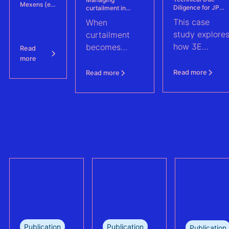
event.
Mexens (ex.
Diligence for JP
curtailment in
Technique
Energie
hybrid wind-solar
Solaire)
This case
When
Environnement
plant: a case study
migrated
€430M
on Eneco's
study explore
curtailment
1,100 solar
Refinancing
Kabeljauwbeek
plants in 4
how 3E
becomes
Read
operation on solar
project
months
and wind portfolio
supported JP
normal
more
Energie
operation,
Read more
Read more
Environnemen
traditional KPIs
in the €430M
methodologies
refinancing of
can no longer
the largest
trully reflect
refinanced
plant
mixed solar
performance.
and wind
This case
portfolio in
study explains
France.
how Eneco
reassessed
performance
at its
Publication
Publication
Publication